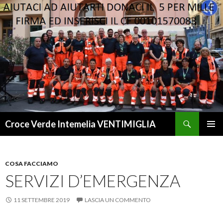
Cerca
Croce Verde Intemelia VENTIMIGLIA
VAI
MENU
AL
PRINCI
CONTENUTO
COSA FACCIAMO
SERVIZI D’EMERGENZA
11 SETTEMBRE 2019
LASCIA UN COMMENTO