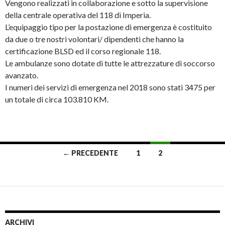
Vengono realizzati in collaborazione e sotto la supervisione
della centrale operativa del 118 di Imperia.
L’equipaggio tipo per la postazione di emergenza è costituito
da due o tre nostri volontari/ dipendenti che hanno la
certificazione BLSD ed il corso regionale 118.
Le ambulanze sono dotate di tutte le attrezzature di soccorso
avanzato.
I numeri dei servizi di emergenza nel 2018 sono stati 3475 per
un totale di circa 103.810 KM.
Navigazione
← PRECEDENTE
1
2
articoli
ARCHIVI