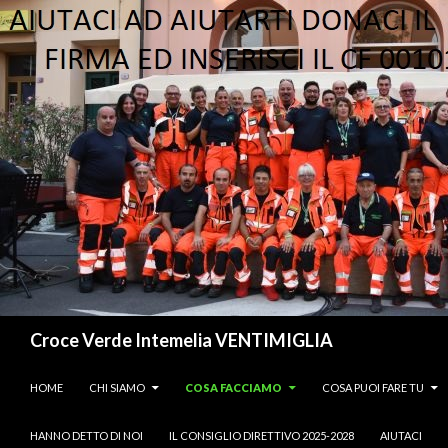
Cerca
Croce Verde Intemelia VENTIMIGLIA
VAI AL CONTENUTO
HOME
CHI SIAMO
COSA FACCIAMO
COSA PUOI FARE TU
HANNO DETTO DI NOI
IL CONSIGLIO DIRETTIVO 2025-2028
AIUTACI