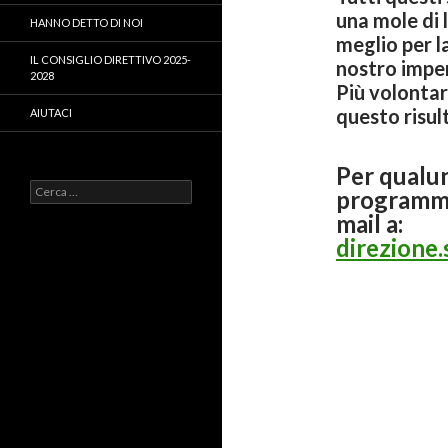
una mole di 
HANNO DETTO DI NOI
meglio per l
IL CONSIGLIO DIRETTIVO 2025-
nostro impe
2028
Più volontar
questo risult
AIUTACI
Per qualu
Ricerca
programma
per:
mail a:
direzione