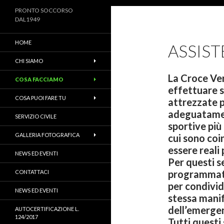
PRONTO SOCCORSO
DAL1949
HOME
ASSIS
CHI SIAMO
La Croce Ve
COSA FACCIAMO
effettuare s
COSA PUOI FARE TU
attrezzate p
adeguatamen
SERVIZIO CIVILE
sportive più
GALLERIA FOTOGRAFICA
cui sono coi
essere reali 
NEWS ED EVENTI
Per questi s
programmato
CONTATTACI
per condivid
NEWS ED EVENTI
stessa manif
dell’emergen
AUTOCERTIFICAZIONE L.
124/2017
Tutti questi