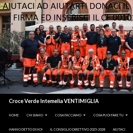
Cerca
Croce Verde Intemelia VENTIMIGLIA
VAI AL CONTENUTO
HOME
CHI SIAMO
COSA FACCIAMO
COSA PUOI FARE TU
HANNO DETTO DI NOI
IL CONSIGLIO DIRETTIVO 2025-2028
AIUTACI