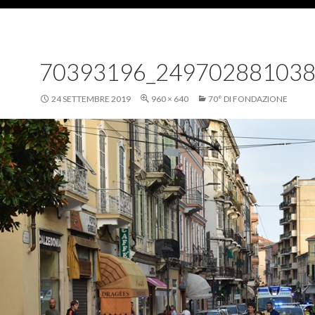
70393196_24970288103
24 SETTEMBRE 2019
960 × 640
70° DI FONDAZIONE