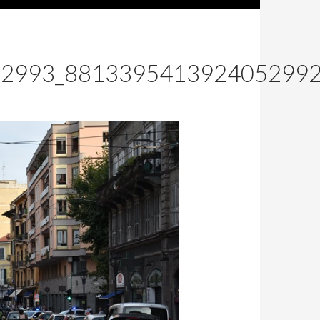
82993_881339541392405299