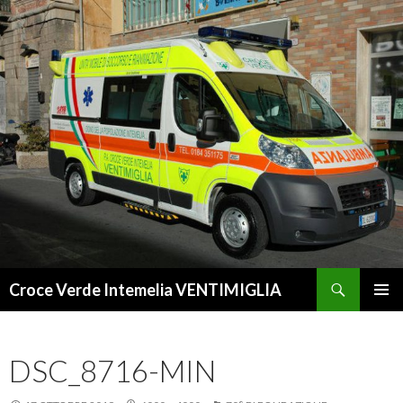
Cerca
Croce Verde Intemelia VENTIMIGLIA
VAI
MENU
AL
PRINCI
CONTENUTO
DSC_8716-MIN