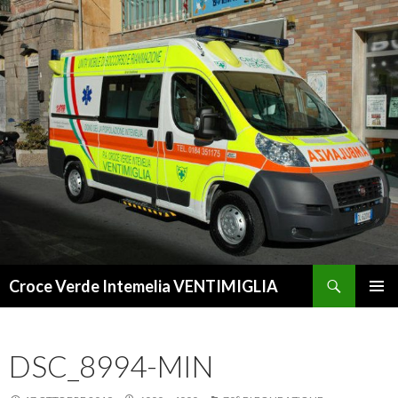
Cerca
Croce Verde Intemelia VENTIMIGLIA
VAI
MENU
AL
PRINCI
CONTENUTO
DSC_8994-MIN