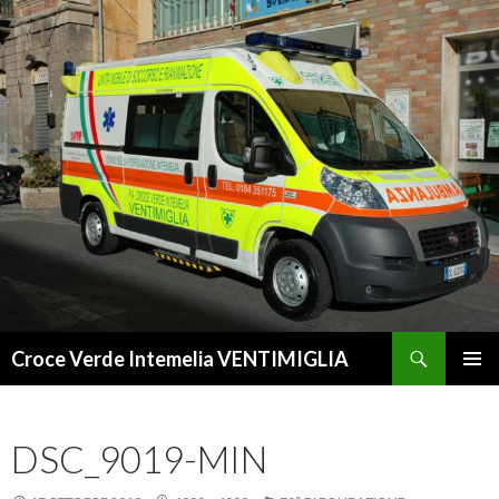
Cerca
Croce Verde Intemelia VENTIMIGLIA
VAI
MENU
AL
PRINCI
CONTENUTO
DSC_9019-MIN