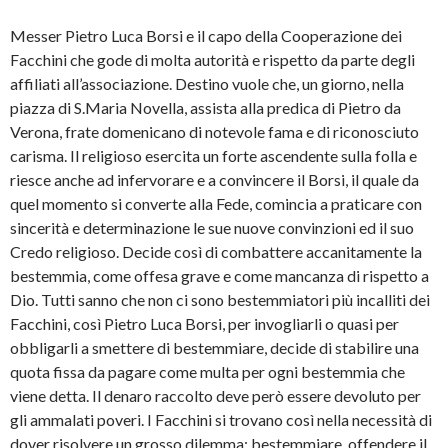
Messer Pietro Luca Borsi e il capo della Cooperazione dei
Facchini che gode di molta autorità e rispetto da parte degli
affiliati all’associazione. Destino vuole che, un giorno, nella
piazza di S.Maria Novella, assista alla predica di Pietro da
Verona, frate domenicano di notevole fama e di riconosciuto
carisma. Il religioso esercita un forte ascendente sulla folla e
riesce anche ad infervorare e a convincere il Borsi, il quale da
quel momento si converte alla Fede, comincia a praticare con
sincerità e determinazione le sue nuove convinzioni ed il suo
Credo religioso. Decide così di combattere accanitamente la
bestemmia, come offesa grave e come mancanza di rispetto a
Dio. Tutti sanno che non ci sono bestemmiatori più incalliti dei
Facchini, così Pietro Luca Borsi, per invogliarli o quasi per
obbligarli a smettere di bestemmiare, decide di stabilire una
quota fissa da pagare come multa per ogni bestemmia che
viene detta. Il denaro raccolto deve però essere devoluto per
gli ammalati poveri. I Facchini si trovano così nella necessità di
dover risolvere un grosso dilemma: bestemmiare, offendere il