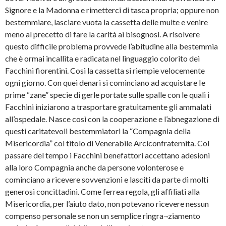
Signore e la Madonna e rimetterci di tasca propria; oppure non
bestemmiare, lasciare vuota la cassetta delle multe e venire
meno al precetto di fare la carità ai bisognosi. A risolvere
questo difficile problema provvede l’abitudine alla bestemmia
che è ormai incallita e radicata nel linguaggio colorito dei
Facchini fiorentini. Così la cassetta si riempie velocemente
ogni giorno. Con quei denari si cominciano ad acquistare Ie
prime “zane” specie di gerle portate sulle spalle con le quali i
Facchini iniziarono a trasportare gratuitamente gli ammalati
all’ospedale. Nasce così con la cooperazione e l’abnegazione di
questi caritatevoli bestemmiatori la “Compagnia della
Misericordia” col titolo di Venerabile Arciconfraternita. Col
passare del tempo i Facchini benefattori accettano adesioni
alla loro Compagnia anche da persone volonterose e
cominciano a ricevere sovvenzioni e lasciti da parte di molti
generosi concittadini. Come ferrea regola, gli affiliati alla
Misericordia, per l’aiuto dato, non potevano ricevere nessun
compenso personale se non un semplice ringra¬ziamento