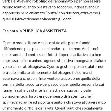
verbale. Avevano l’obbligo dell’anonimato e per non essere
riconosciuti quando prestavano soccorso, indossavano un
cappuccio nero chiamato “buffa” con due fori, attraverso i
quali si intravedevano solamente gli occhi.
Era nata la PUBBLICA ASSISTENZA
Questo modo di porre e dare aiuto alIa gente si andò
diffondendo pian piano con l’andare del tempo. Anche nei
nostri antenati conterranei infatti l’opera caritativa era ben
impressa nel loro animo, ognuno si sentiva impegnato all’aiuto
verso chi ne abbisognava. Questo gesto di portare aiuto, non
era solo limitato al momento del bisogno fisico, ma si
esternava anche con l’intervento pratico come quello della
semina, della raccolta e del pascolo; per quella persona la cui
famiglia soffriva stante la malattia del suo principale
componente, in loro c’era quel senso di fraternità che li
spingeva ad agire ed a portare aiuto a chi stava attraversando
un momento difficile della vita. Questi aiuti che socialmente