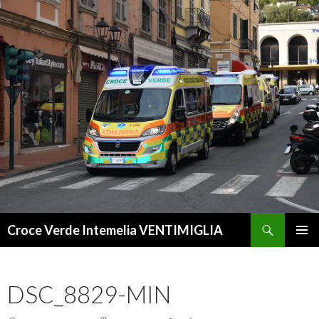
Cerca
Croce Verde Intemelia VENTIMIGLIA
VAI
MENU
AL
PRINCI
CONTENUTO
DSC_8829-MIN